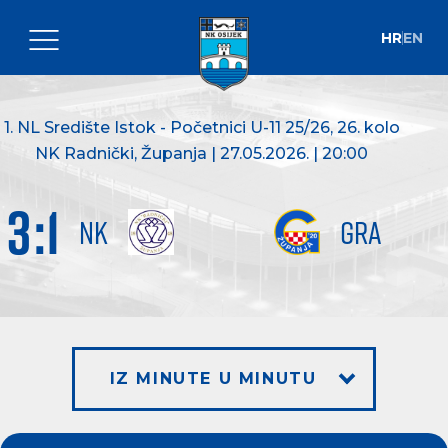
HR
EN
1. NL Središte Istok - Početnici U-11 25/26
, 26. kolo
NK Radnički, Županja | 27.05.2026. | 20:00
3
:
1
NK
GRA
IZ MINUTE U MINUTU