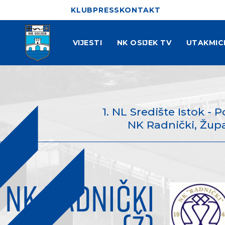
KLUB
PRESS
KONTAKT
VIJESTI
NK OSIJEK TV
UTAKMIC
1. NL Središte Istok - P
NK Radnički, Župan
NK RADNIČKI