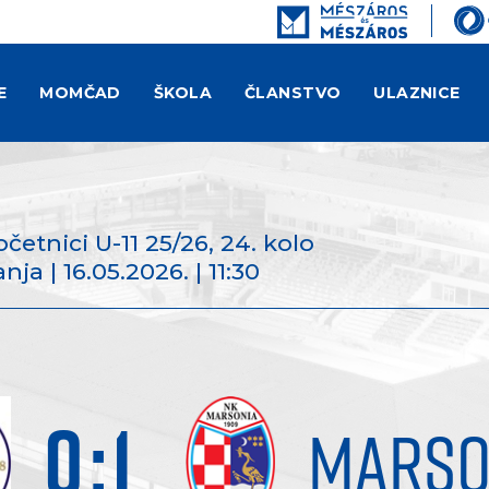
E
MOMČAD
ŠKOLA
ČLANSTVO
ULAZNICE
očetnici U-11 25/26
, 24. kolo
ja | 16.05.2026. | 11:30
0
:
1
MARSO