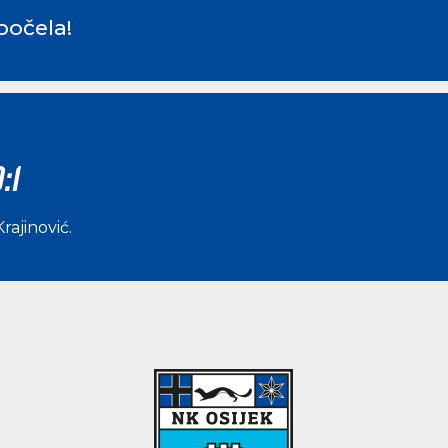
počela!
:1
rajinović
.