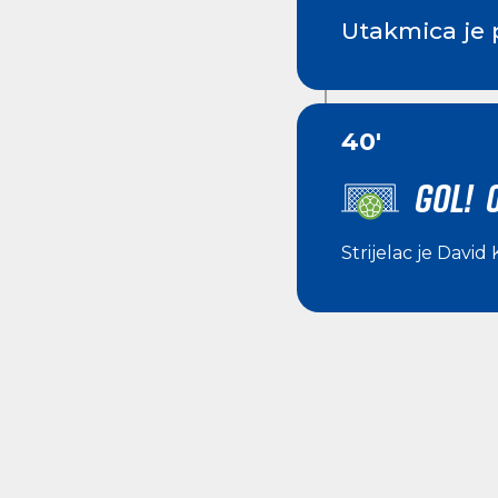
Utakmica je 
40'
GOL! 0
Strijelac je
David K