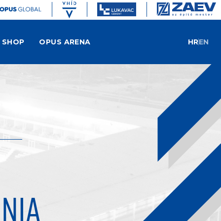
SHOP
OPUS ARENA
HR
EN
NIA