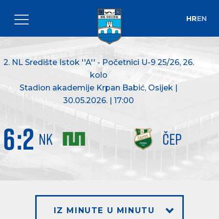
HR
EN
2. NL Središte Istok ''A'' - Početnici U-9 25/26
, 26.
kolo
Stadion akademije Krpan Babić, Osijek |
30.05.2026. | 17:00
6
:
2
NK
ČEP
IZ MINUTE U MINUTU