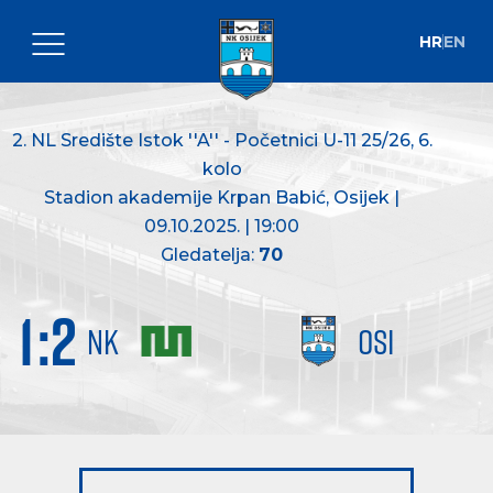
HR
EN
2. NL Središte Istok ''A'' - Početnici U-11 25/26
, 6.
kolo
Stadion akademije Krpan Babić, Osijek |
09.10.2025. | 19:00
Gledatelja:
70
1
:
2
NK
OSI