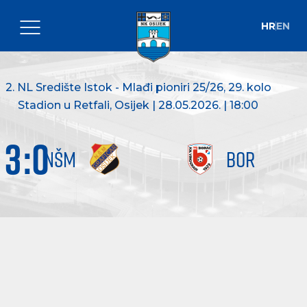
HR
EN
2. NL Središte Istok - Mlađi pioniri 25/26
, 29. kolo
Stadion u Retfali, Osijek | 28.05.2026. | 18:00
3
:
0
NŠM
BOR