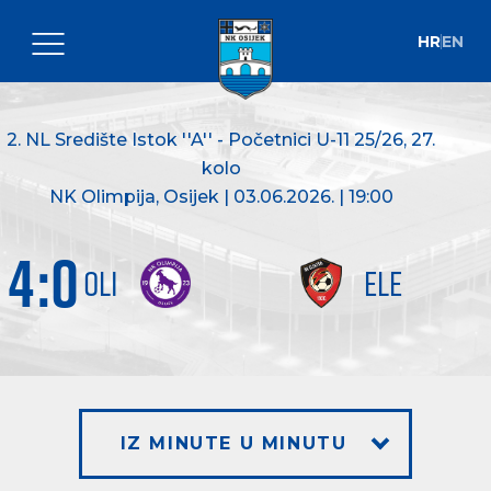
HR
EN
2. NL Središte Istok ''A'' - Početnici U-11 25/26
, 27.
kolo
NK Olimpija, Osijek | 03.06.2026. | 19:00
4
:
0
OLI
ELE
IZ MINUTE U MINUTU