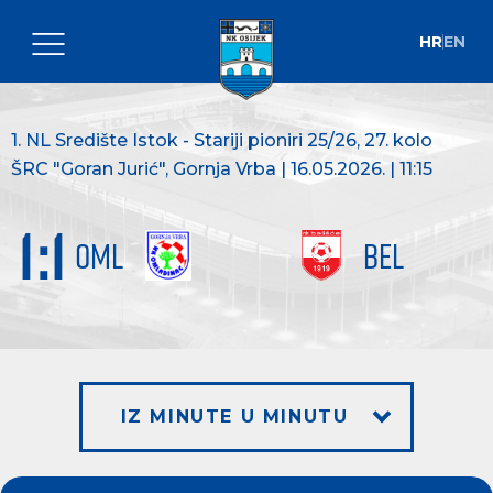
HR
EN
1. NL Središte Istok - Stariji pioniri 25/26
, 27. kolo
ŠRC "Goran Jurić", Gornja Vrba | 16.05.2026. | 11:15
1
:
1
OML
BEL
IZ MINUTE U MINUTU