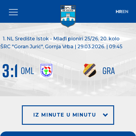
HR
EN
1. NL Središte Istok - Mlađi pioniri 25/26
, 20. kolo
ŠRC "Goran Jurić", Gornja Vrba | 29.03.2026. | 09:45
3
:
1
OML
GRA
IZ MINUTE U MINUTU