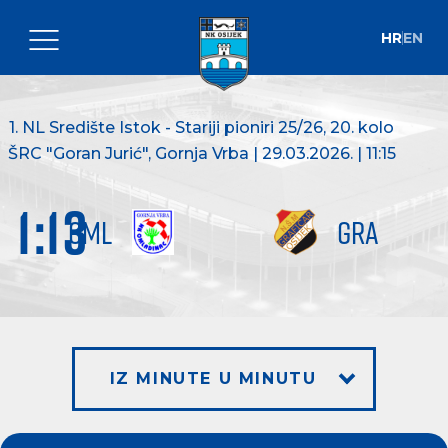
HR
EN
1. NL Središte Istok - Stariji pioniri 25/26
, 20. kolo
ŠRC "Goran Jurić", Gornja Vrba | 29.03.2026. | 11:15
1
:
13
OML
GRA
IZ MINUTE U MINUTU