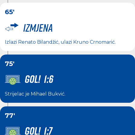
65'
Izmjena
Izlazi
Renato Bilandžić
, ulazi
Kruno Crnomarić
.
75'
GOL! 1:6
Strijelac je
Mihael Bukvić
.
77'
GOL! 1:7