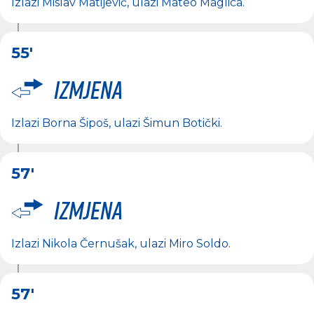
Izlazi
Mislav Matijević
, ulazi
Mateo Maglica
.
55'
Izmjena
Izlazi
Borna Šipoš
, ulazi
Šimun Botički
.
57'
Izmjena
Izlazi
Nikola Černušak
, ulazi
Miro Soldo
.
57'