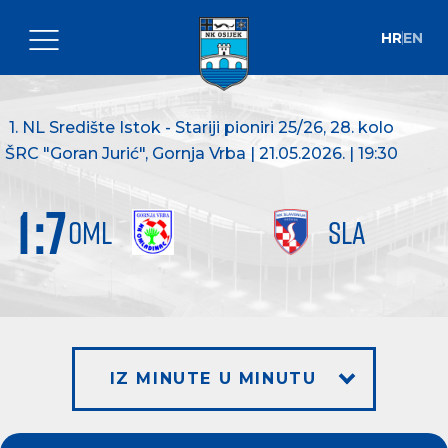
HR
EN
1. NL Središte Istok - Stariji pioniri 25/26
, 28. kolo
ŠRC "Goran Jurić", Gornja Vrba | 21.05.2026. | 19:30
1
:
7
OML
SLA
IZ MINUTE U MINUTU