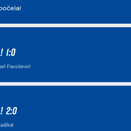
počela!
! 1:0
el Pavošević
!
! 2:0
ladika
!