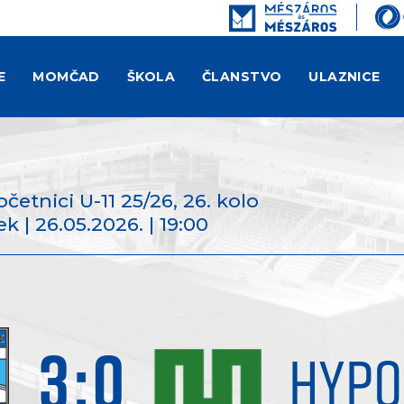
E
MOMČAD
ŠKOLA
ČLANSTVO
ULAZNICE
Početnici U-11 25/26
, 26. kolo
k | 26.05.2026. | 19:00
3
:
0
HYPO