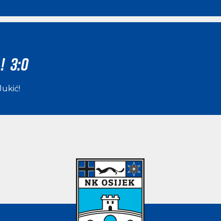
! 3:0
Jukić
!