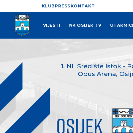
KLUB
PRESS
KONTAKT
VIJESTI
NK OSIJEK TV
UTAKMIC
1. NL Središte Istok - 
Opus Arena, Osije
OSIJEK