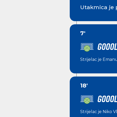
Utakmica je 
7'
GOOOL
Strijelac je
Emanu
18'
GOOOL
Strijelac je
Niko V