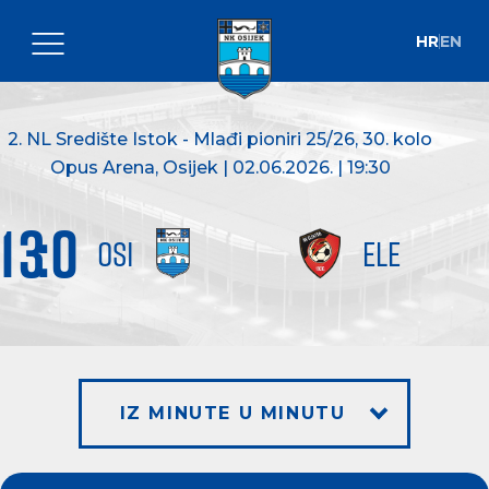
HR
EN
2. NL Središte Istok - Mlađi pioniri 25/26
, 30. kolo
Opus Arena, Osijek | 02.06.2026. | 19:30
13
:
0
OSI
ELE
IZ MINUTE U MINUTU