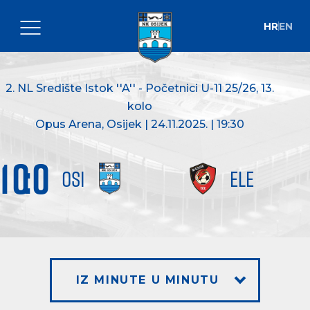
HR
EN
2. NL Središte Istok ''A'' - Početnici U-11 25/26
, 13.
kolo
Opus Arena, Osijek | 24.11.2025. | 19:30
10
:
0
OSI
ELE
IZ MINUTE U MINUTU