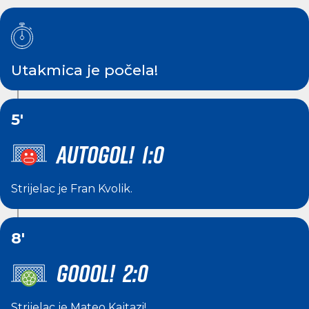
Utakmica je počela!
5'
AUTOGOL! 1:0
Strijelac je
Fran Kvolik
.
8'
GOOOL! 2:0
Strijelac je
Mateo Kajtazi
!