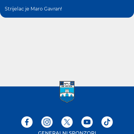
Strijelac je
Maro Gavran
!
GENERALNI SPONZORI