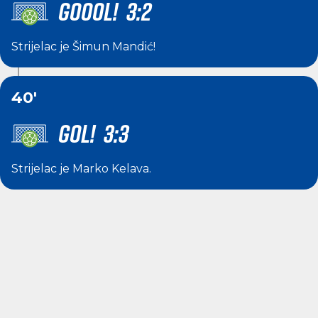
GOOOL! 3:2
Strijelac je
Šimun Mandić
!
40'
GOL! 3:3
Strijelac je
Marko Kelava
.