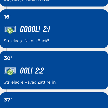
16'
GOOOL! 2:1
Strijelac je
Nikola Babić
!
30'
GOL! 2:2
Strijelac je
Pavao Zattherini
.
37'