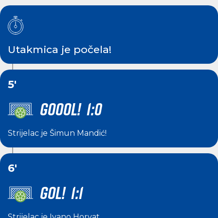
Utakmica je počela!
5'
GOOOL! 1:0
Strijelac je
Šimun Mandić
!
6'
GOL! 1:1
Strijelac je
Ivano Horvat
.