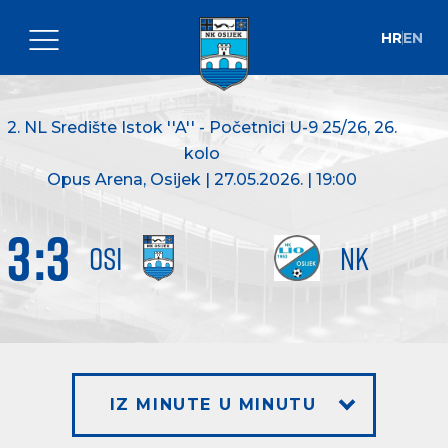
HR
EN
2. NL Središte Istok ''A'' - Početnici U-9 25/26
, 26.
kolo
Opus Arena, Osijek | 27.05.2026. | 19:00
3
:
3
OSI
NK
IZ MINUTE U MINUTU