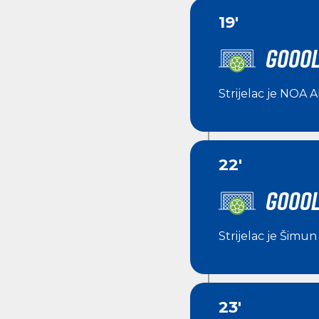
19'
GOOOL
Strijelac je
NOA 
22'
GOOOL
Strijelac je
Šimun 
23'