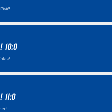
Pivić
!
! 10:0
Kolak
!
 11:0
meri
!