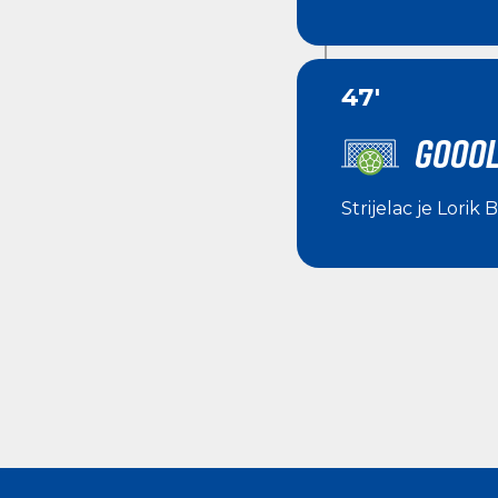
47'
GOOOL
Strijelac je
Lorik B