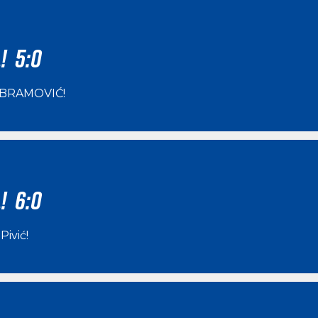
! 5:0
ABRAMOVIĆ
!
! 6:0
Pivić
!