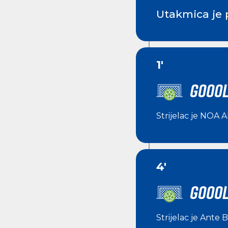
Utakmica je 
1'
GOOOL
Strijelac je
NOA 
4'
GOOOL
Strijelac je
Ante B