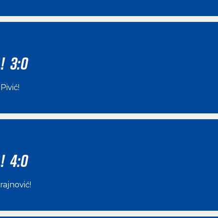
! 3:0
Pivić
!
! 4:0
rajnović
!