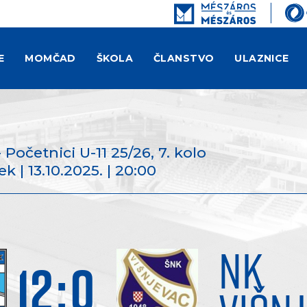
E
MOMČAD
ŠKOLA
ČLANSTVO
ULAZNICE
 - Početnici U-11 25/26
, 7. kolo
k | 13.10.2025. | 20:00
NK
12
:
0