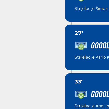
Strijelac je
Šimun 
27'
GOOOL
Strijelac je
Karlo 
33'
GOOOL!
Strijelac je
Andi I