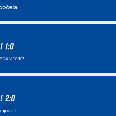
počela!
! 1:0
ABRAMOVIĆ
!
! 2:0
rajnović
!