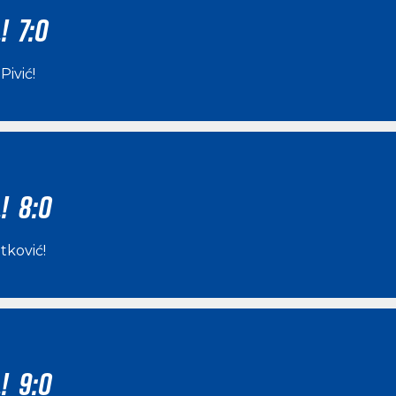
! 7:0
Pivić
!
! 8:0
itković
!
! 9:0