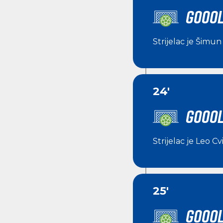
GOOOL
Strijelac je
Šimun 
24'
GOOOL
Strijelac je
Leo Cv
25'
GOOOL