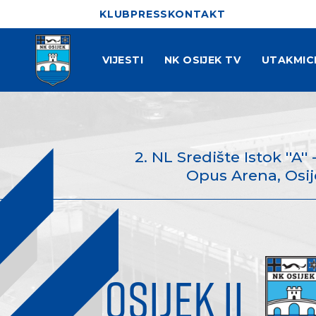
KLUB
PRESS
KONTAKT
VIJESTI
NK OSIJEK TV
UTAKMIC
2. NL Središte Istok ''A''
Opus Arena, Osije
OSIJEK II