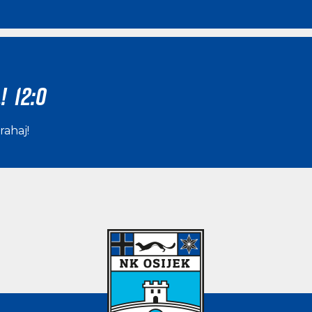
! 12:0
rahaj
!