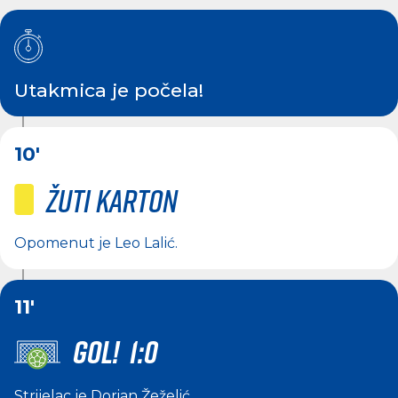
Utakmica je počela!
10'
Žuti karton
Opomenut je
Leo Lalić
.
11'
GOL! 1:0
Strijelac je
Dorian Žeželić
.