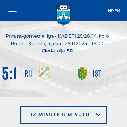
HR
EN
Prva nogometna liga - KADETI 25/26
, 14. kolo
Robert Komen, Rijeka | 29.11.2025. | 18:00
Gledatelja:
50
5
:
1
RIJ
IST
IZ MINUTE U MINUTU