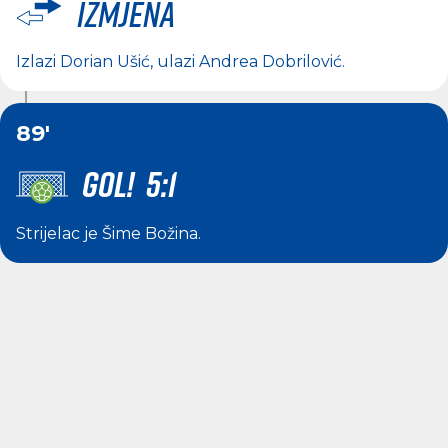
Izmjena
Izlazi
Dorian Ušić
, ulazi
Andrea Dobrilović
.
89'
GOL! 5:1
Strijelac je
Šime Božina
.