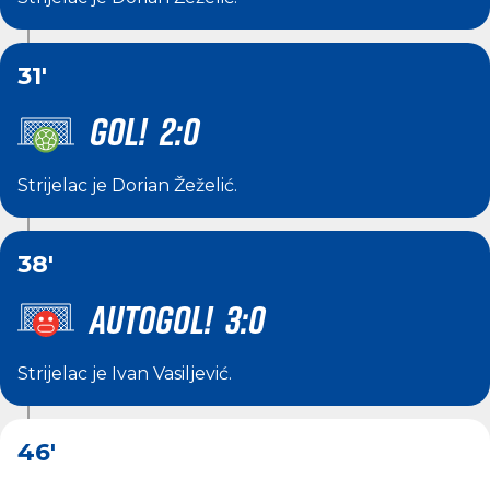
31'
GOL! 2:0
Strijelac je
Dorian Žeželić
.
38'
AUTOGOL! 3:0
Strijelac je
Ivan Vasiljević
.
46'