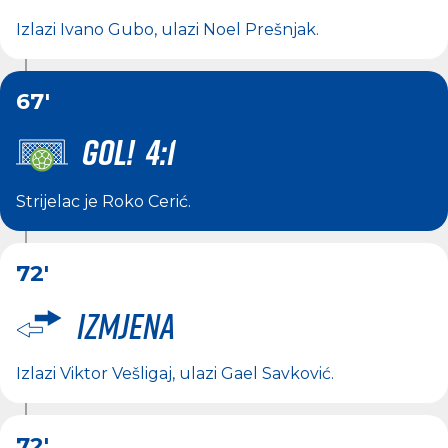
Izlazi
Ivano Gubo
, ulazi
Noel Prešnjak
.
67'
GOL! 4:1
Strijelac je
Roko Cerić
.
72'
Izmjena
Izlazi
Viktor Vešligaj
, ulazi
Gael Savković
.
72'