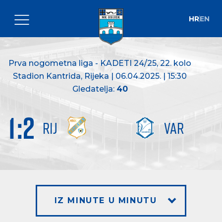
HR
EN
Prva nogometna liga - KADETI 24/25
, 22. kolo
Stadion Kantrida, Rijeka | 06.04.2025. | 15:30
Gledatelja:
40
1
:
2
RIJ
VAR
IZ MINUTE U MINUTU