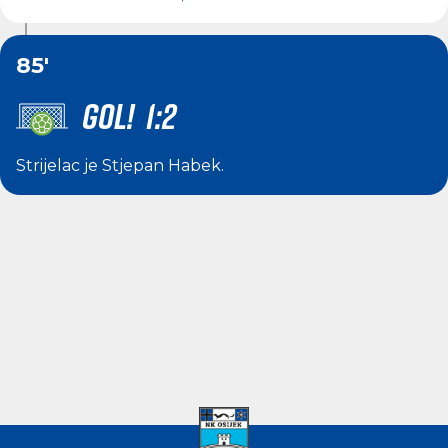
85'
GOL! 1:2
Strijelac je
Stjepan Habek
.