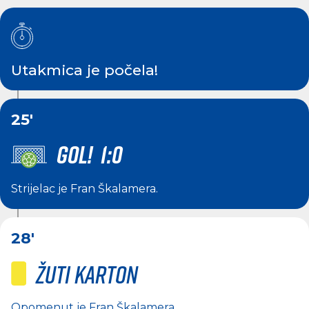
Utakmica je počela!
25'
GOL! 1:0
Strijelac je
Fran Škalamera
.
28'
Žuti karton
Opomenut je
Fran Škalamera
.