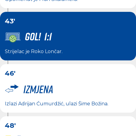
43'
GOL! 1:1
Strijelac je
Roko Lončar
.
46'
Izmjena
Izlazi
Adrijan Ćumurdžić
, ulazi
Šime Božina
.
48'