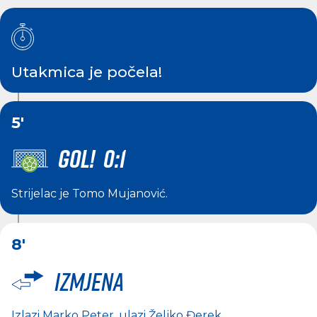
Utakmica je počela!
5'
GOL! 0:1
Strijelac je
Tomo Mujanović
.
8'
Izmjena
Izlazi
Marko Peter
, ulazi
Željko Đerek
.