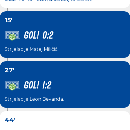
15'
GOL! 0:2
Strijelac je
Matej Miličić
.
27'
GOL! 1:2
Strijelac je
Leon Bevanda
.
44'