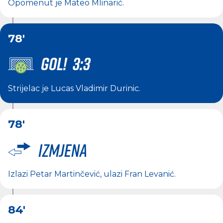
Opomenut je
Mateo Mlinarić
.
78'
GOL! 3:3
Strijelac je
Lucas Vladimir Durinic
.
78'
Izmjena
Izlazi
Petar Martinčević
, ulazi
Fran Levanić
.
84'