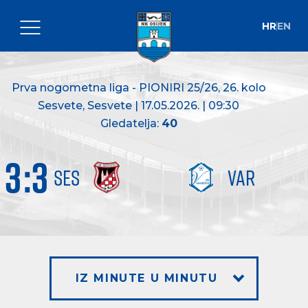
HR
EN
Prva nogometna liga - PIONIRI 25/26
, 26. kolo
Sesvete, Sesvete | 17.05.2026. | 09:30
Gledatelja:
40
3
:
3
SES
VAR
IZ MINUTE U MINUTU