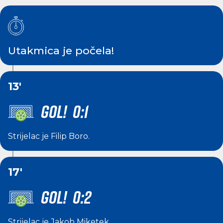
Utakmica je počela!
13'
GOL! 0:1
Strijelac je
Filip Boro
.
17'
GOL! 0:2
Strijelac je
Jakob Miketek
.