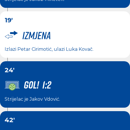
19'
Izmjena
Izlazi
Petar Cirimotić
, ulazi
Luka Kovač
.
24'
GOL! 1:2
Strijelac je
Jakov Vdović
.
42'