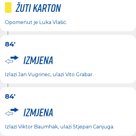
Žuti karton
Opomenut je
Luka Vlašić
.
84'
Izmjena
Izlazi
Jan Vugrinec
, ulazi
Vito Grabar
.
84'
Izmjena
Izlazi
Viktor Baumhak
, ulazi
Stjepan Canjuga
.