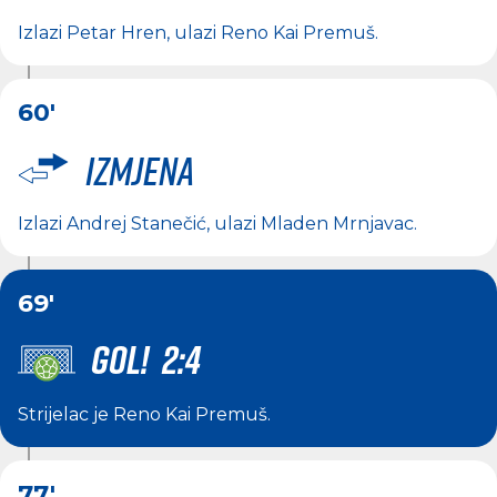
Izlazi
Petar Hren
, ulazi
Reno Kai Premuš
.
60'
Izmjena
Izlazi
Andrej Stanečić
, ulazi
Mladen Mrnjavac
.
69'
GOL! 2:4
Strijelac je
Reno Kai Premuš
.
77'