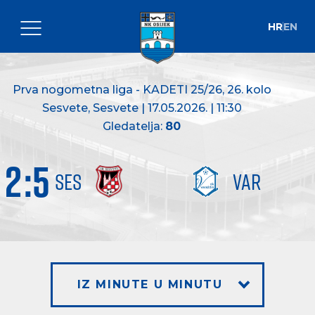
HR
EN
Prva nogometna liga - KADETI 25/26
, 26. kolo
Sesvete, Sesvete | 17.05.2026. | 11:30
Gledatelja:
80
2
:
5
SES
VAR
IZ MINUTE U MINUTU