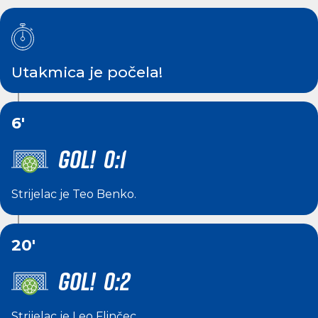
Utakmica je počela!
6'
GOL! 0:1
Strijelac je
Teo Benko
.
20'
GOL! 0:2
Strijelac je
Leo Flinčec
.