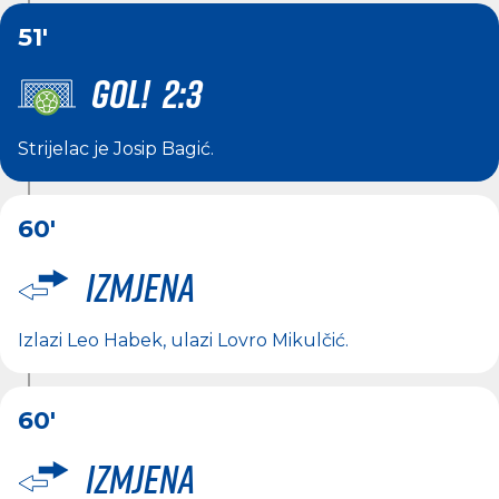
51'
GOL! 2:3
Strijelac je
Josip Bagić
.
60'
Izmjena
Izlazi
Leo Habek
, ulazi
Lovro Mikulčić
.
60'
Izmjena