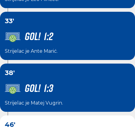
33'
GOL! 1:2
Strijelac je
Ante Marić
.
38'
GOL! 1:3
Strijelac je
Matej Vugrin
.
46'