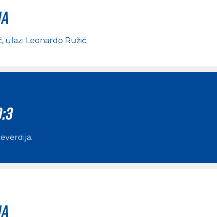
na
ć
, ulazi
Leonardo Ružić
.
0:3
everdija
.
na