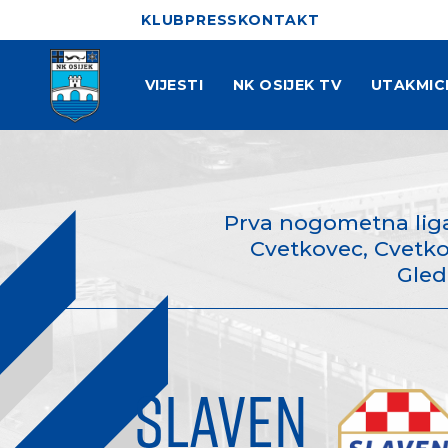
KLUB
PRESS
KONTAKT
VIJESTI
NK OSIJEK TV
UTAKMIC
Prva nogometna liga
Cvetkovec, Cvetkov
Gled
SLAVEN