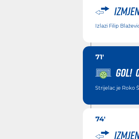
Izmje
Izlazi
Filip Blaževi
71'
GOL! 
Strijelac je
Roko Š
74'
Izmje