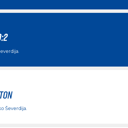
0:2
everdija
.
rton
o Ševerdija
.