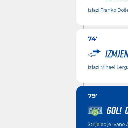
Izlazi
Franko Doš
74'
Izmje
Izlazi
Mihael Lerg
79'
GOL! 
Strijelac je
Ivano 