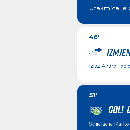
Utakmica je 
46'
Izmje
Izlazi
Andro Topić
51'
GOL! 0
Strijelac je
Marko 