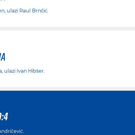
en
, ulazi
Raul Brnčić
.
na
a
, ulazi
Ivan Hibšer
.
0:4
Andričević
.