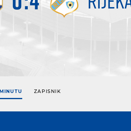
0
:
4
RIJEK
 MINUTU
ZAPISNIK