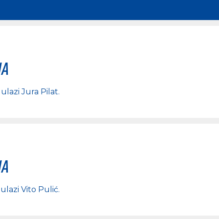
na
, ulazi
Jura Pilat
.
na
, ulazi
Vito Pulić
.