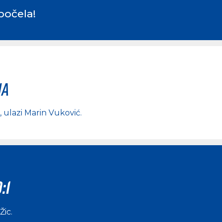
počela!
na
, ulazi
Marin Vuković
.
:1
Žic
.