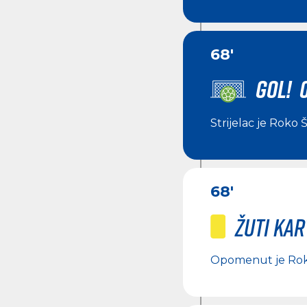
68'
GOL! 
Strijelac je
Roko Š
68'
Žuti ka
Opomenut je
Rok