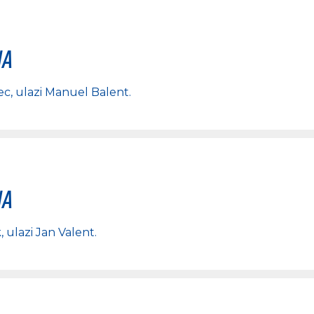
na
ec
, ulazi
Manuel Balent
.
na
k
, ulazi
Jan Valent
.