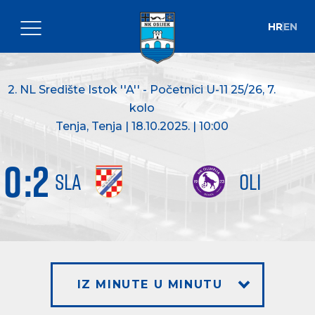
HR
EN
2. NL Središte Istok ''A'' - Početnici U-11 25/26
, 7.
kolo
Tenja, Tenja | 18.10.2025. | 10:00
0
:
2
SLA
OLI
IZ MINUTE U MINUTU