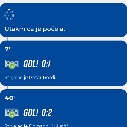
Utakmica je počela!
7'
GOL! 0:1
Strijelac je
Petar Bordi
.
40'
GOL! 0:2
Strijelac je
Domagoj Žuljević
.