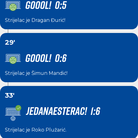
GOOOL! 0:5
Strijelac je
Dragan Đurić
!
29'
GOOOL! 0:6
Strijelac je
Šimun Mandić
!
33'
JEDANAESTERAC! 1:6
Strijelac je
Roko Plužarić
.