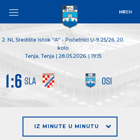
HR
EN
2. NL Središte Istok ''A'' - Početnici U-9 25/26
, 20.
kolo
Tenja, Tenja | 28.05.2026. | 19:15
1
:
6
SLA
OSI
IZ MINUTE U MINUTU