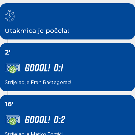
Utakmica je počela!
2'
GOOOL! 0:1
Strijelac je
Fran Raštegorac
!
16'
GOOOL! 0:2
Strijelac je
Matko Tomić
!