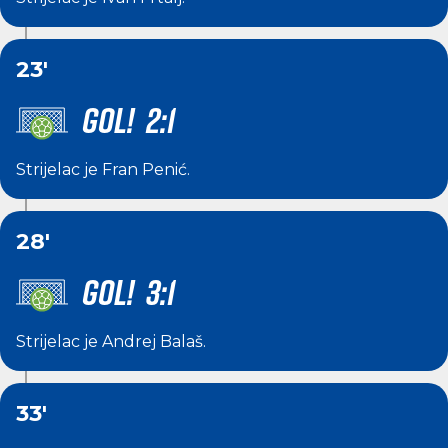
23'
GOL! 2:1
Strijelac je
Fran Penić
.
28'
GOL! 3:1
Strijelac je
Andrej Balaš
.
33'