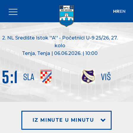
HR
EN
2. NL Središte Istok ''A'' - Početnici U-9 25/26
, 27.
kolo
Tenja, Tenja | 06.06.2026. | 10:00
5
:
1
SLA
VIŠ
IZ MINUTE U MINUTU