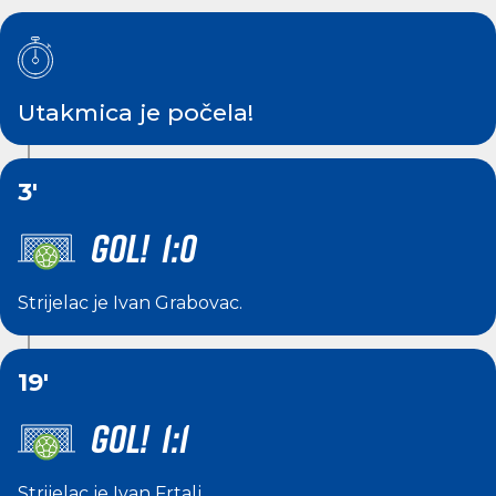
Utakmica je počela!
3'
GOL! 1:0
Strijelac je
Ivan Grabovac
.
19'
GOL! 1:1
Strijelac je
Ivan Frtalj
.