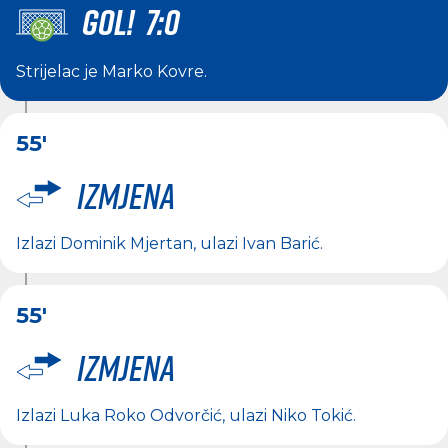
GOL! 7:0
Strijelac je
Marko Kovre
.
55'
Izmjena
Izlazi
Dominik Mjertan
, ulazi
Ivan Barić
.
55'
Izmjena
Izlazi
Luka Roko Odvorčić
, ulazi
Niko Tokić
.