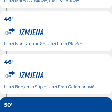
Izlazi
Mateo Orišković
, ulazi
Niko Jozić
.
46'
Izmjena
Izlazi
Ivan Kujundžić
, ulazi
Luka Plavšić
.
46'
Izmjena
Izlazi
Benjamin Stipić
, ulazi
Fran Gelemanović
.
50'