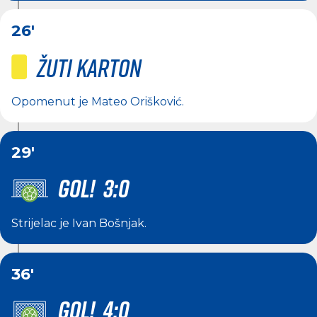
26'
Žuti karton
Opomenut je
Mateo Orišković
.
29'
GOL! 3:0
Strijelac je
Ivan Bošnjak
.
36'
GOL! 4:0