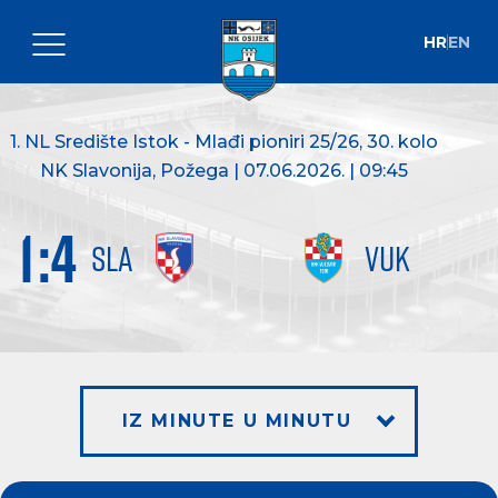
HR
EN
1. NL Središte Istok - Mlađi pioniri 25/26
, 30. kolo
NK Slavonija, Požega | 07.06.2026. | 09:45
1
:
4
SLA
VUK
IZ MINUTE U MINUTU