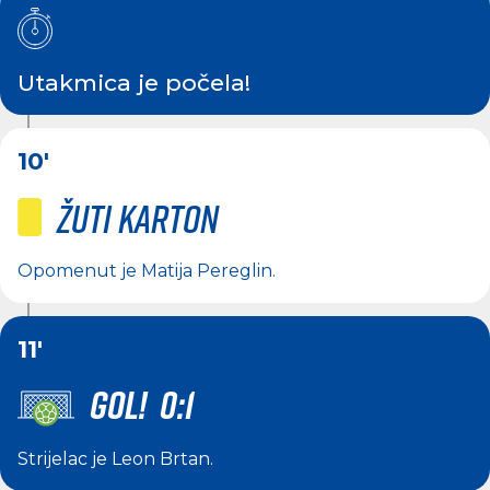
Utakmica je počela!
10'
Žuti karton
Opomenut je
Matija Pereglin
.
11'
GOL! 0:1
Strijelac je
Leon Brtan
.