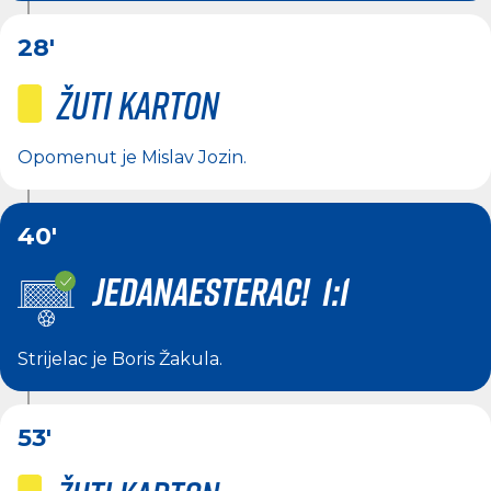
28'
Žuti karton
Opomenut je
Mislav Jozin
.
40'
JEDANAESTERAC! 1:1
Strijelac je
Boris Žakula
.
53'