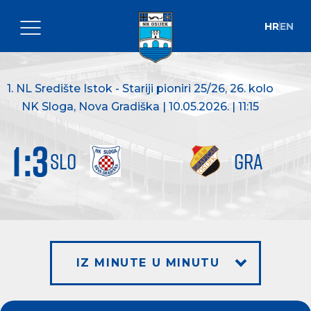
HR
EN
1. NL Središte Istok - Stariji pioniri 25/26
, 26. kolo
NK Sloga, Nova Gradiška | 10.05.2026. | 11:15
1
:
3
SLO
GRA
IZ MINUTE U MINUTU