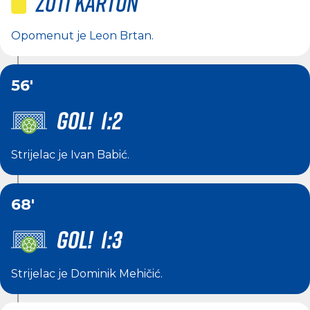
Žuti karton
Opomenut je
Leon Brtan
.
56'
GOL! 1:2
Strijelac je
Ivan Babić
.
68'
GOL! 1:3
Strijelac je
Dominik Mehičić
.