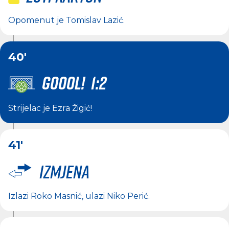
Opomenut je
Tomislav Lazić
.
40'
GOOOL! 1:2
Strijelac je
Ezra Žigić
!
41'
Izmjena
Izlazi
Roko Masnić
, ulazi
Niko Perić
.