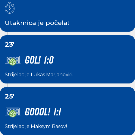
Utakmica je počela!
23'
GOL! 1:0
Strijelac je
Lukas Marjanović
.
25'
GOOOL! 1:1
Strijelac je
Maksym Basov
!