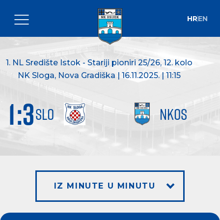
HR
EN
1. NL Središte Istok - Stariji pioniri 25/26
, 12. kolo
NK Sloga, Nova Gradiška | 16.11.2025. | 11:15
1
:
3
SLO
NKOS
IZ MINUTE U MINUTU