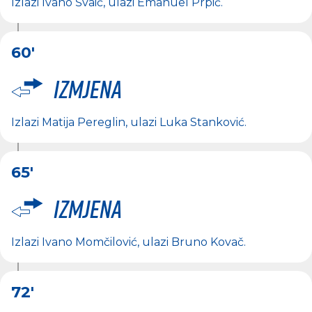
Izlazi
Ivano Švaić
, ulazi
Emanuel Prpić
.
60'
Izmjena
Izlazi
Matija Pereglin
, ulazi
Luka Stanković
.
65'
Izmjena
Izlazi
Ivano Momčilović
, ulazi
Bruno Kovač
.
72'