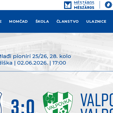
E
MOMČAD
ŠKOLA
ČLANSTVO
ULAZNICE
Mlađi pioniri 25/26
, 28. kolo
ška | 02.06.2026. | 17:00
VALP
3
:
0