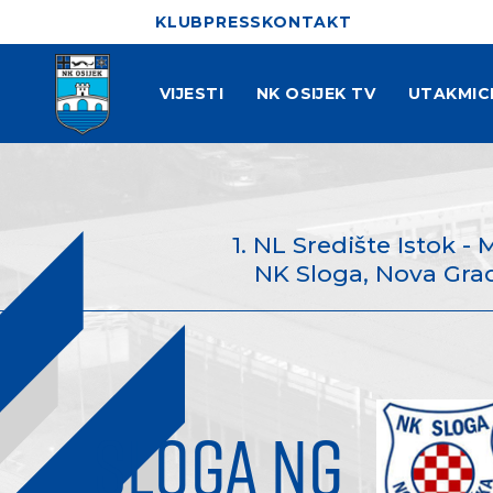
KLUB
PRESS
KONTAKT
VIJESTI
NK OSIJEK TV
UTAKMIC
1. NL Središte Istok - 
NK Sloga, Nova Gradi
SLOGA NG