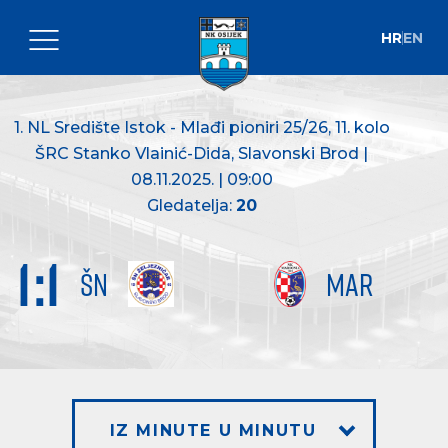
HR
EN
1. NL Središte Istok - Mlađi pioniri 25/26
, 11. kolo
ŠRC Stanko Vlainić-Dida, Slavonski Brod |
08.11.2025. | 09:00
Gledatelja:
20
1
:
1
ŠN
MAR
IZ MINUTE U MINUTU