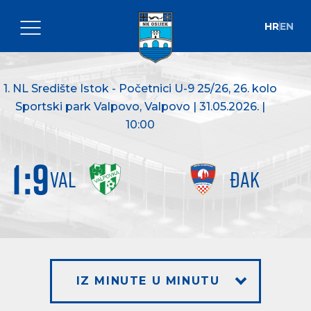
HR
EN
1. NL Središte Istok - Početnici U-9 25/26
, 26. kolo
Sportski park Valpovo, Valpovo | 31.05.2026. |
10:00
1
:
9
VAL
ĐAK
IZ MINUTE U MINUTU