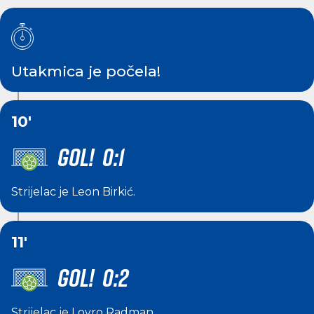
Utakmica je počela!
10'
GOL! 0:1
Strijelac je
Leon Birkić
.
11'
GOL! 0:2
Strijelac je
Lovro Radman
.