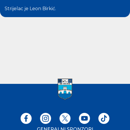
Strijelac je
Leon Birkić
.
GENERALNI SPONZORI