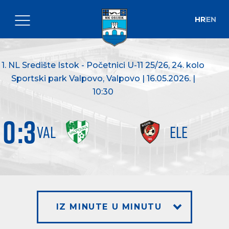
HR
EN
1. NL Središte Istok - Početnici U-11 25/26
, 24. kolo
Sportski park Valpovo, Valpovo | 16.05.2026. |
10:30
0
:
3
VAL
ELE
IZ MINUTE U MINUTU