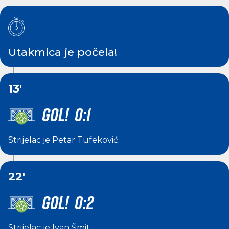
Utakmica je počela!
13'
GOL! 0:1
Strijelac je
Petar Tufeković
.
22'
GOL! 0:2
Strijelac je
Ivan Šmit
.