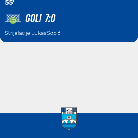
55'
GOL! 7:0
Strijelac je
Lukas Sopić
.