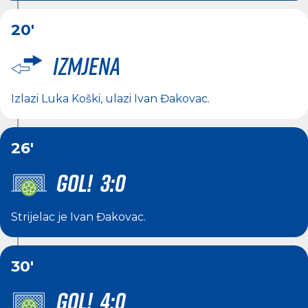
20'
Izmjena
Izlazi
Luka Koški
, ulazi
Ivan Đakovac
.
26'
GOL! 3:0
Strijelac je
Ivan Đakovac
.
30'
GOL! 4:0