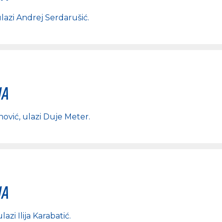
ulazi
Andrej Serdarušić
.
na
nović
, ulazi
Duje Meter
.
na
 ulazi
Ilija Karabatić
.