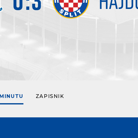
0
:
3
HAJD
 MINUTU
ZAPISNIK