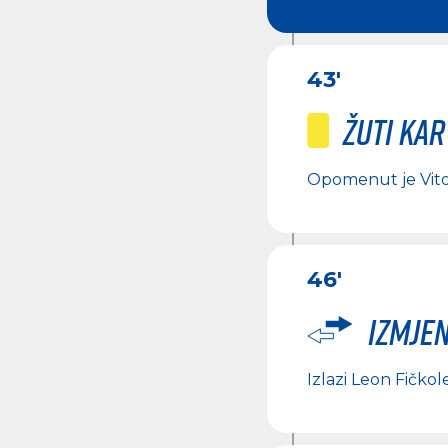
43'
Žuti ka
Opomenut je
Vit
46'
Izmje
Izlazi
Leon Fičkol