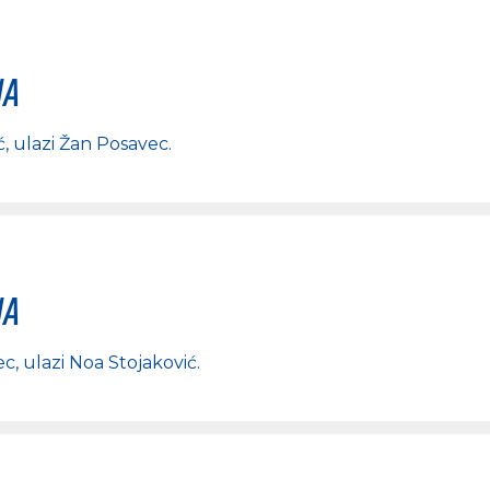
na
ć
, ulazi
Žan Posavec
.
na
ec
, ulazi
Noa Stojaković
.