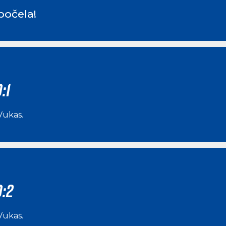
počela!
:1
Vukas
.
0:2
Vukas
.