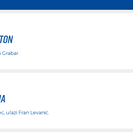
rton
o Grabar
.
na
ec
, ulazi
Fran Levanić
.