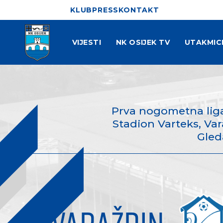
KLUB
PRESS
KONTAKT
VIJESTI
NK OSIJEK TV
UTAKMIC
Prva nogometna liga
Stadion Varteks, Vara
Gled