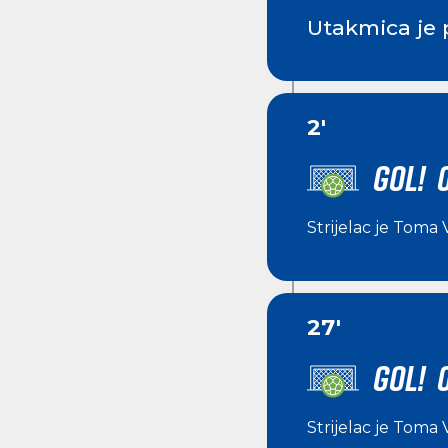
Utakmica je 
2'
GOL! 0
Strijelac je
Toma 
27'
GOL! 
Strijelac je
Toma 