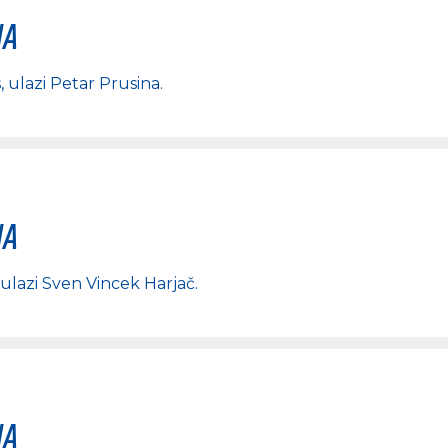
na
s
, ulazi
Petar Prusina
.
na
 ulazi
Sven Vincek Harjač
.
na