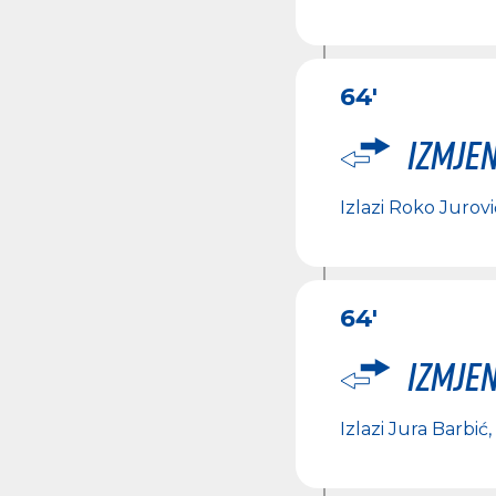
64'
Izmje
Izlazi
Roko Jurovi
64'
Izmje
Izlazi
Jura Barbić
,