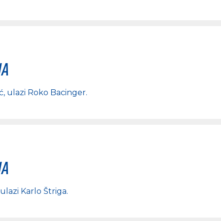
na
ć
, ulazi
Roko Bacinger
.
na
 ulazi
Karlo Štriga
.