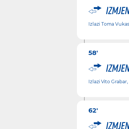
Izmje
Izlazi
Toma Vuka
58'
Izmje
Izlazi
Vito Grabar
,
62'
Izmje