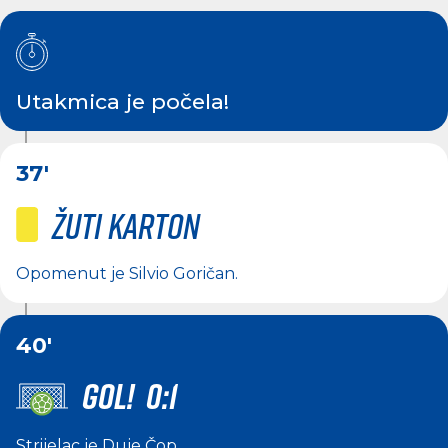
Utakmica je počela!
37'
Žuti karton
Opomenut je
Silvio Goričan
.
40'
GOL! 0:1
Strijelac je
Duje Čop
.