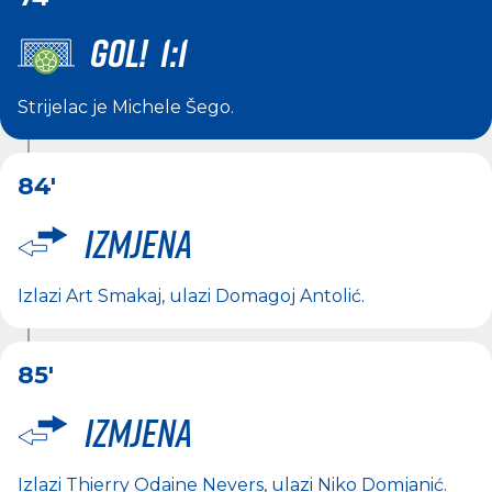
GOL! 1:1
Strijelac je
Michele Šego
.
84'
Izmjena
Izlazi
Art Smakaj
, ulazi
Domagoj Antolić
.
85'
Izmjena
Izlazi
Thierry Odaine Nevers
, ulazi
Niko Domjanić
.