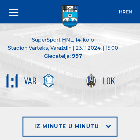
HR
EN
SuperSport HNL
, 14. kolo
Stadion Varteks, Varaždin | 23.11.2024. | 15:00
Gledatelja:
997
1
:
1
VAR
LOK
IZ MINUTE U MINUTU