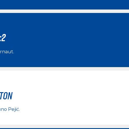
:2
Arnaut
.
rton
no Pejić
.