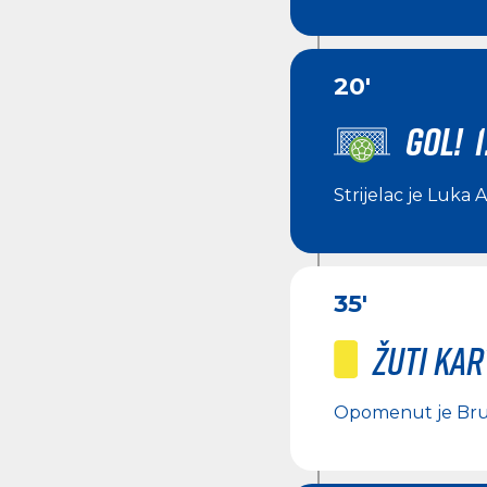
20'
GOL! 1
Strijelac je
Luka 
35'
Žuti ka
Opomenut je
Bru