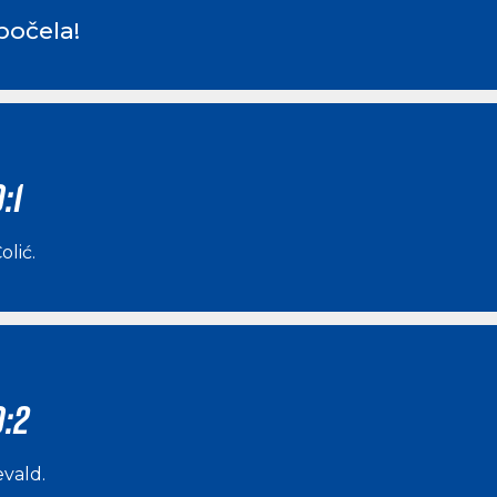
počela!
:1
olić
.
0:2
evald
.