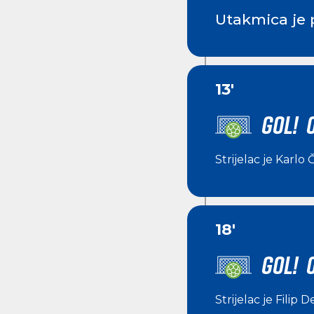
Utakmica je 
13'
GOL! 0
Strijelac je
Karlo Č
18'
GOL! 
Strijelac je
Filip D