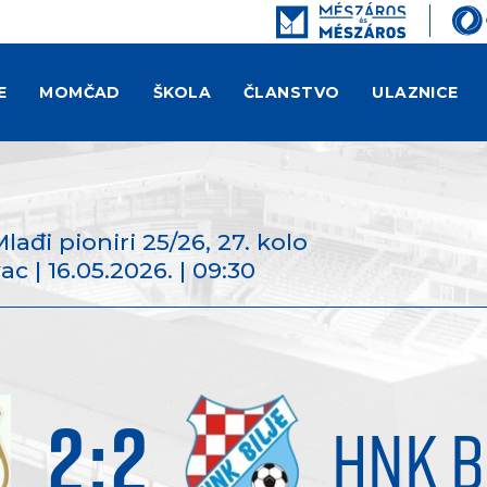
E
MOMČAD
ŠKOLA
ČLANSTVO
ULAZNICE
Mlađi pioniri 25/26
, 27. kolo
ac | 16.05.2026. | 09:30
2
:
2
HNK B