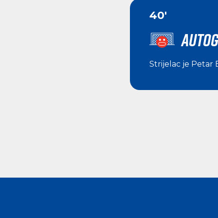
40'
AUTOG
Strijelac je
Petar 