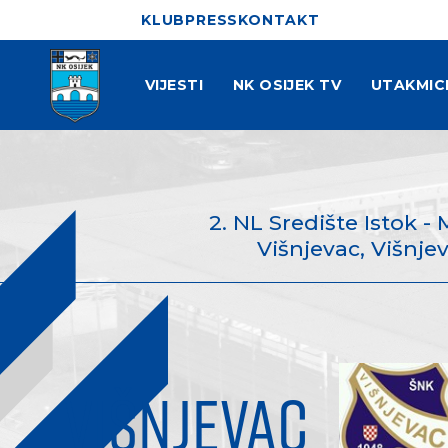
KLUB
PRESS
KONTAKT
VIJESTI
NK OSIJEK TV
UTAKMIC
2. NL Središte Istok - 
Višnjevac, Višnjev
VIŠNJEVAC