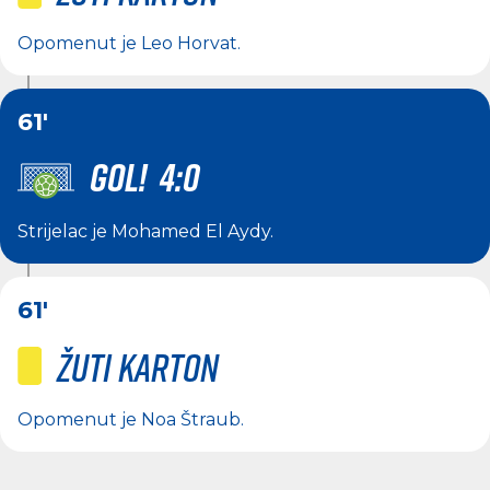
Opomenut je
Leo Horvat
.
61'
GOL! 4:0
Strijelac je
Mohamed El Aydy
.
61'
Žuti karton
Opomenut je
Noa Štraub
.