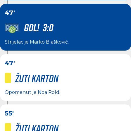
47'
GOL! 3:0
Strijelac je
Marko Blašković
.
47'
Žuti karton
Opomenut je
Noa Rold
.
55'
Žuti karton