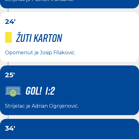
24'
Žuti karton
Opomenut je
Josip Filaković
.
25'
GOL! 1:2
Strijelac je
Adrian Ognjenović
.
34'