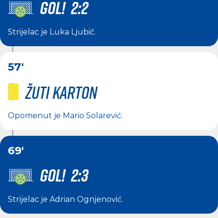
GOL! 2:2
Strijelac je
Luka Ljubič
.
57'
Žuti karton
Opomenut je
Mario Solarević
.
69'
GOL! 2:3
Strijelac je
Adrian Ognjenović
.