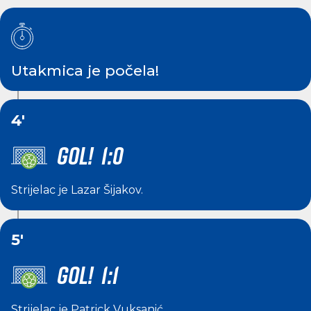
Utakmica je počela!
4'
GOL! 1:0
Strijelac je
Lazar Šijakov
.
5'
GOL! 1:1
Strijelac je
Patrick Vuksanić
.