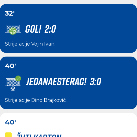
32'
GOL! 2:0
Strijelac je
Vojin Ivan
.
40'
JEDANAESTERAC! 3:0
Strijelac je
Dino Brajković
.
40'