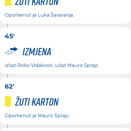
Žuti karton
Opomenut je
Luka Šaravanja
.
45'
Izmjena
Izlazi
Roko Vidaković
, ulazi
Mauro Šprajc
.
62'
Žuti karton
Opomenut je
Mauro Šprajc
.