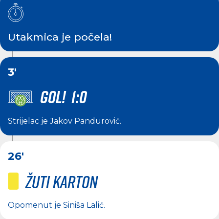
Utakmica je počela!
3'
GOL! 1:0
Strijelac je
Jakov Pandurović
.
26'
Žuti karton
Opomenut je
Siniša Lalić
.