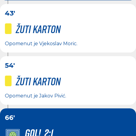
43'
Žuti karton
Opomenut je
Vjekoslav Moric
.
54'
Žuti karton
Opomenut je
Jakov Pivić
.
66'
GOL! 2:1