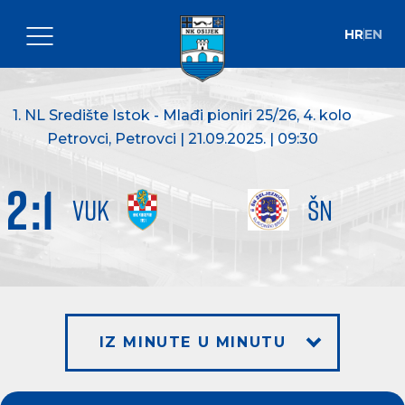
HR
EN
1. NL Središte Istok - Mlađi pioniri 25/26
, 4. kolo
Petrovci, Petrovci | 21.09.2025. | 09:30
2
:
1
VUK
ŠN
IZ MINUTE U MINUTU