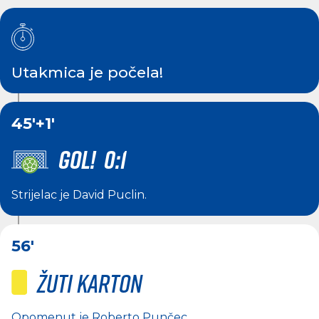
Utakmica je počela!
45'
+1'
GOL! 0:1
Strijelac je
David Puclin
.
56'
Žuti karton
Opomenut je
Roberto Punčec
.