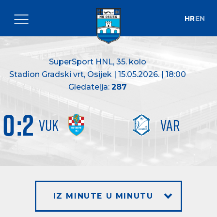
HR
EN
SuperSport HNL
, 35. kolo
Stadion Gradski vrt, Osijek | 15.05.2026. | 18:00
Gledatelja:
287
0
:
2
VUK
VAR
IZ MINUTE U MINUTU