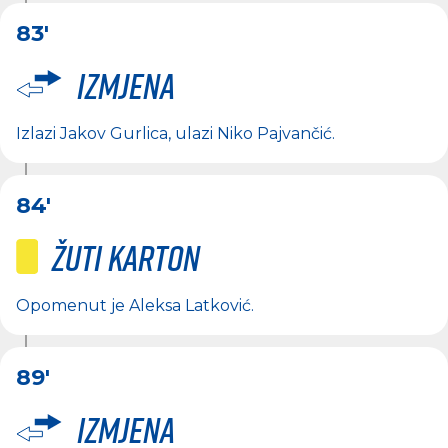
83'
Izmjena
Izlazi
Jakov Gurlica
, ulazi
Niko Pajvančić
.
84'
Žuti karton
Opomenut je
Aleksa Latković
.
89'
Izmjena