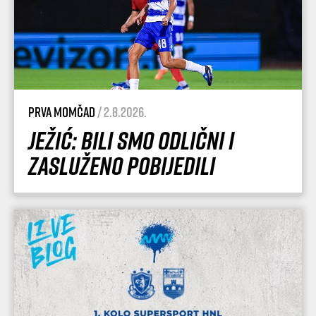
Prva momčad
/ 2.8.2026.
Ježić: Bili smo odlični i
zasluženo pobijedili