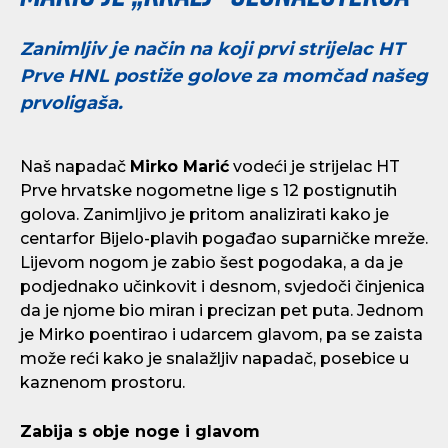
Zanimljiv je način na koji prvi strijelac HT
Prve HNL postiže golove za momčad našeg
prvoligaša.
Naš napadač
Mirko Marić
vodeći je strijelac HT
Prve hrvatske nogometne lige s 12 postignutih
golova. Zanimljivo je pritom analizirati kako je
centarfor Bijelo-plavih pogađao suparničke mreže.
Lijevom nogom je zabio šest pogodaka, a da je
podjednako učinkovit i desnom, svjedoči činjenica
da je njome bio miran i precizan pet puta. Jednom
je Mirko poentirao i udarcem glavom, pa se zaista
može reći kako je snalažljiv napadač, posebice u
kaznenom prostoru.
Zabija s obje noge i glavom