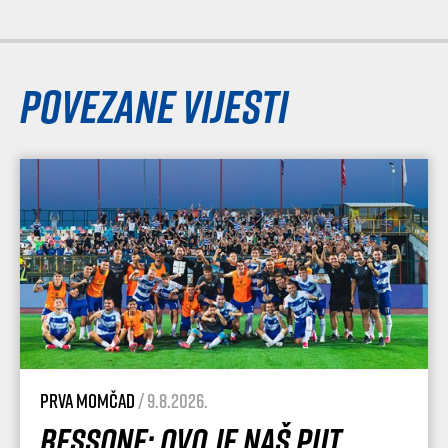
Povezane vijesti
Prva momčad
/ 9.8.2026.
Bessone: Ovo je naš put