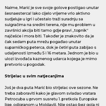
Naime, Marić je sve svoje golove postigao unutar
šesnaesterca! Iako cijelo vrijeme vrlo aktivno
sudjeluje u igri i učestalo traži suradnju sa
suigračima na sredini terena, nije mu problem u
završnici akcija biti tamo gdje pravi „topnik“
najčešće i mora biti. Također je znakovito da je
čak sedam puta mrežu pogađao unutar
suparničkog peterca, dok je četiri puta zabijao s
udaljenosti između 5 i 16 metara. Jednom je bio u
ulozi izvođača kaznenog udarca kojega je mirno
pretvorio u pogodak.
Strijelac u svim natjecanjima
Još je dva puta Marić bio strijelac ove sezone. Ne
treba zaboraviti kako je glavom svladao vratara
Petrocuba u prvom susretu 1. pretkola Europske
lige, odigranom u Moldaviji. Nije ostao bez gola ni