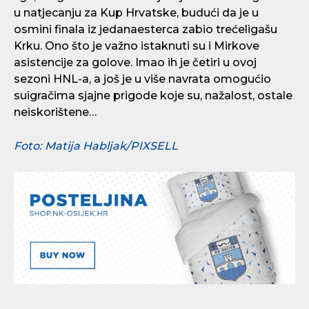
u natjecanju za Kup Hrvatske, budući da je u
osmini finala iz jedanaesterca zabio trećeligašu
Krku. Ono što je važno istaknuti su i Mirkove
asistencije za golove. Imao ih je četiri u ovoj
sezoni HNL-a, a još je u više navrata omogućio
suigračima sjajne prigode koje su, nažalost, ostale
neiskorištene…
Foto: Matija Habljak/PIXSELL