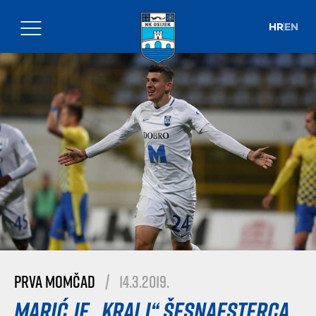
HR
EN
Prva momčad
|
14.3.2019.
Marić je „kralj“ šesnaesterca