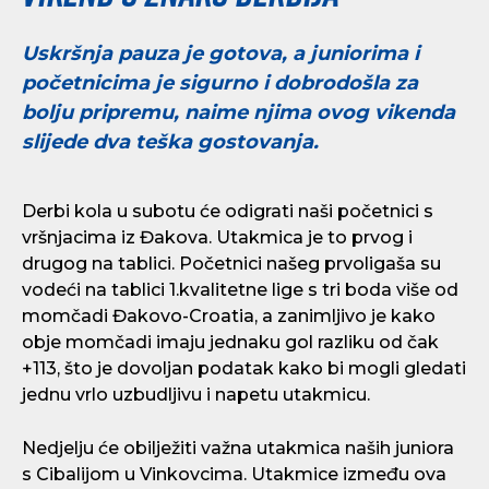
Uskršnja pauza je gotova, a juniorima i
početnicima je sigurno i dobrodošla za
bolju pripremu, naime njima ovog vikenda
slijede dva teška gostovanja.
Derbi kola u subotu će odigrati naši početnici s
vršnjacima iz Đakova. Utakmica je to prvog i
drugog na tablici. Početnici našeg prvoligaša su
vodeći na tablici 1.kvalitetne lige s tri boda više od
momčadi Đakovo-Croatia, a zanimljivo je kako
obje momčadi imaju jednaku gol razliku od čak
+113, što je dovoljan podatak kako bi mogli gledati
jednu vrlo uzbudljivu i napetu utakmicu.
Nedjelju će obilježiti važna utakmica naših juniora
s Cibalijom u Vinkovcima. Utakmice između ova