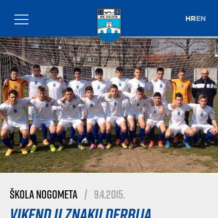
HR
EN
Škola nogometa
|
9.4.2015.
Vikend u znaku derbija