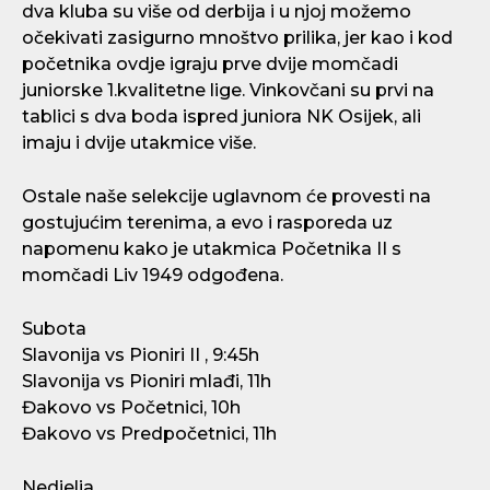
dva kluba su više od derbija i u njoj možemo
očekivati zasigurno mnoštvo prilika, jer kao i kod
početnika ovdje igraju prve dvije momčadi
juniorske 1.kvalitetne lige. Vinkovčani su prvi na
tablici s dva boda ispred juniora NK Osijek, ali
imaju i dvije utakmice više.
Ostale naše selekcije uglavnom će provesti na
gostujućim terenima, a evo i rasporeda uz
napomenu kako je utakmica Početnika II s
momčadi Liv 1949 odgođena.
Subota
Slavonija vs Pioniri II , 9:45h
Slavonija vs Pioniri mlađi, 11h
Đakovo vs Početnici, 10h
Đakovo vs Predpočetnici, 11h
Nedjelja