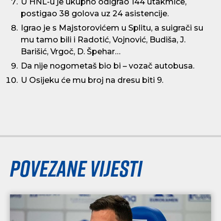
U HNL-u je ukupno odigrao 144 utakmice,
postigao 38 golova uz 24 asistencije.
Igrao je s Majstorovićem u Splitu, a suigrači su
mu tamo bili i Radotić, Vojnović, Budiša, J.
Barišić, Vrgoč, D. Špehar…
Da nije nogometaš bio bi – vozač autobusa.
U Osijeku će mu broj na dresu biti 9.
Povezane vijesti