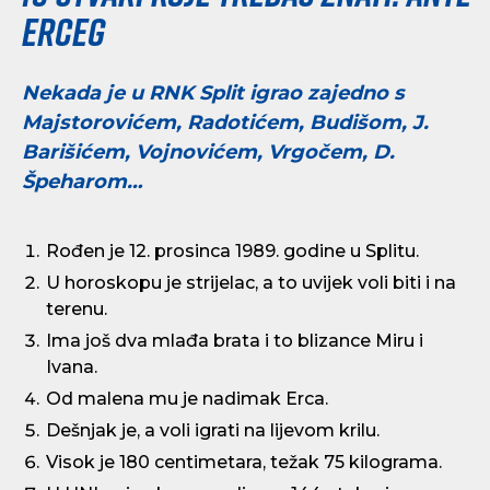
Erceg
Nekada je u RNK Split igrao zajedno s
Majstorovićem, Radotićem, Budišom, J.
Barišićem, Vojnovićem, Vrgočem, D.
Špeharom…
Rođen je 12. prosinca 1989. godine u Splitu.
U horoskopu je strijelac, a to uvijek voli biti i na
terenu.
Ima još dva mlađa brata i to blizance Miru i
Ivana.
Od malena mu je nadimak Erca.
Dešnjak je, a voli igrati na lijevom krilu.
Visok je 180 centimetara, težak 75 kilograma.