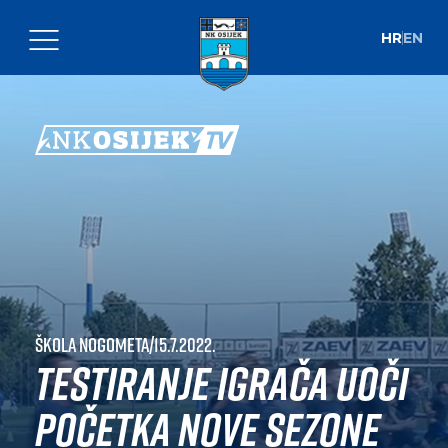
HR
EN
Škola nogometa
|
15.7.2022.
Testiranje igrača uoči
početka nove sezone