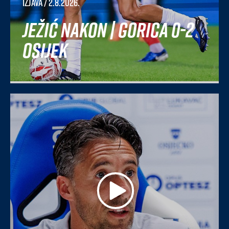
Izjava
/ 2.8.2026.
Ježić nakon | Gorica 0-2
Osijek