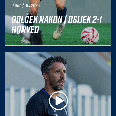
Izjava
/ 18.7.2026.
Dolček nakon | Osijek 2-1
Honved