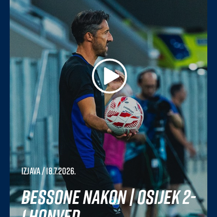
Izjava
/ 18.7.2026.
Bessone nakon | Osijek 2-
1 Honved