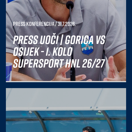
Press konferencija
/ 31.7.2026.
Press uoči | Gorica vs
Osijek - 1. kolo
SuperSport HNL 26/27