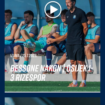
Izjava
/ 25.7.2026.
Bessone nakon | Osijek 1-
3 Rizespor