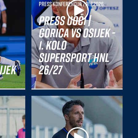
Press konferencija
/ 31.7.2026.
Press uoči |
Gorica vs Osijek -
1. kolo
SuperSport HNL
ijek
26/27