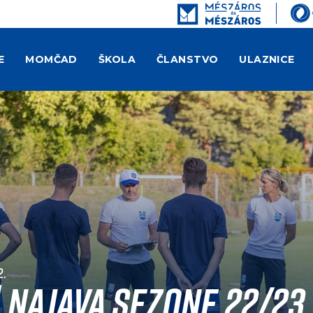
E
MOMČAD
ŠKOLA
ČLANSTVO
ULAZNICE
2.
| Najava sezone 22/23