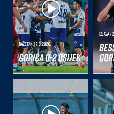
Izjava
/ 
Bes
Sažetak
/ 2.8.2026.
Gorica 0-2 Osijek
Gori