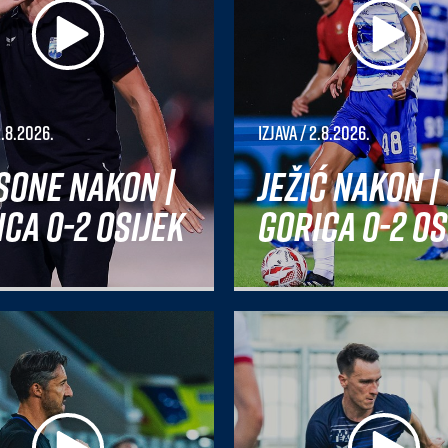
2.8.2026.
Izjava
/ 2.8.2026.
sone nakon |
Ježić nakon |
ca 0-2 Osijek
Gorica 0-2 Os