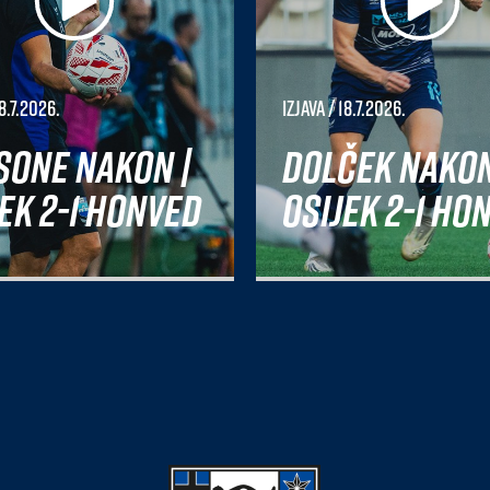
8.7.2026.
Izjava
/ 18.7.2026.
sone nakon |
Dolček nakon
ek 2-1 Honved
Osijek 2-1 Ho