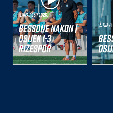
Izjava
/ 25.7.2026.
Bessone nakon |
Izjava
/ 1
Osijek 1-3
Bes
Rizespor
Osij