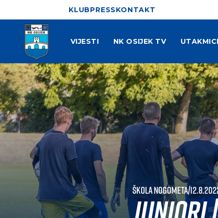
KLUB
PRESS
KONTAKT
VIJESTI
NK OSIJEK TV
UTAKMIC
Škola nogometa
|
12.8.202
Juniori 