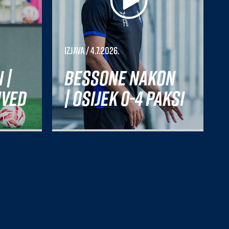
Izjava
/ 4.7.2026.
 |
Bessone nakon
nved
| Osijek 0-4 Paksi