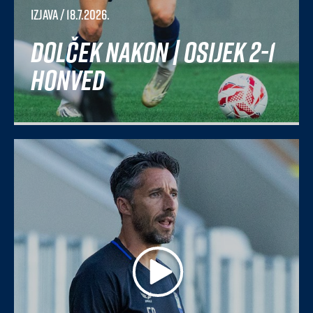
Izjava
/ 18.7.2026.
Dolček nakon | Osijek 2-1
Honved