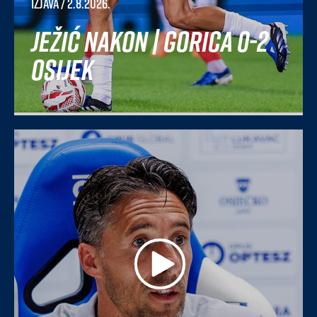
Izjava
/ 2.8.2026.
Ježić nakon | Gorica 0-2
Osijek