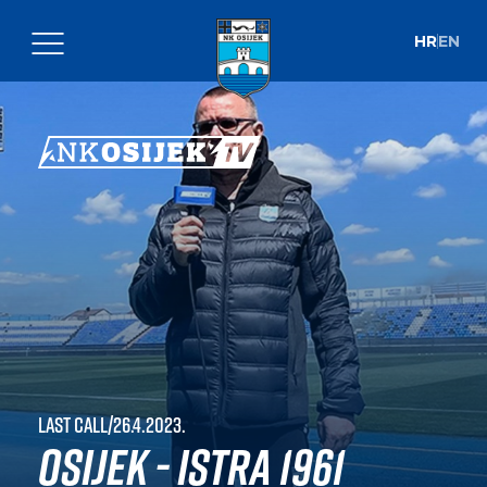
HR
EN
Last call
|
26.4.2023.
Osijek - Istra 1961