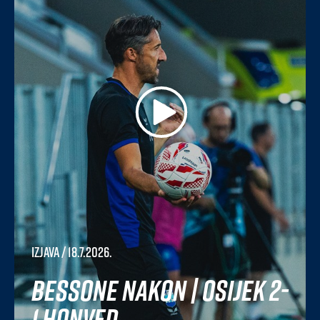
Izjava
/ 18.7.2026.
Bessone nakon | Osijek 2-
1 Honved