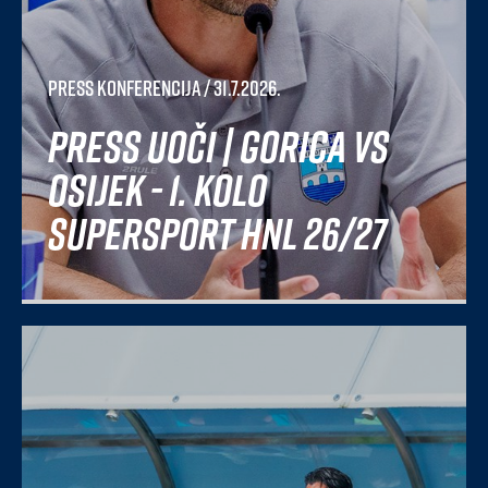
Press konferencija
/ 31.7.2026.
Press uoči | Gorica vs
Osijek - 1. kolo
SuperSport HNL 26/27