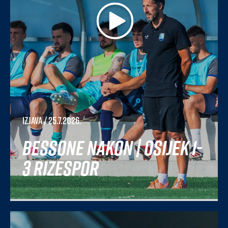
Izjava
/ 25.7.2026.
Bessone nakon | Osijek 1-
3 Rizespor