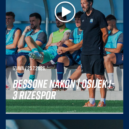
Izjava
/ 25.7.2026.
Bessone nakon | Osijek 1-
3 Rizespor