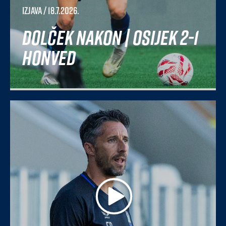
Izjava
/ 18.7.2026.
Dolček nakon | Osijek 2-1
Honved