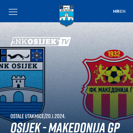
HR
EN
Ostale utakmice
|
20.1.2024.
Osijek - Makedonija GP