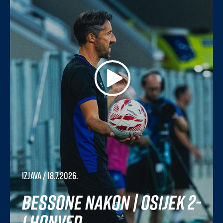
Izjava
/ 18.7.2026.
Bessone nakon | Osijek 2-
1 Honved