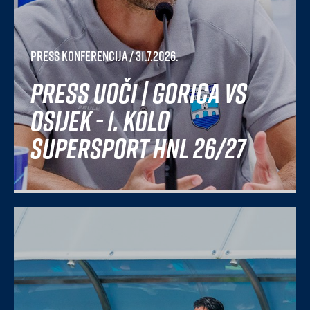
Press konferencija
/ 31.7.2026.
Press uoči | Gorica vs
Osijek - 1. kolo
SuperSport HNL 26/27