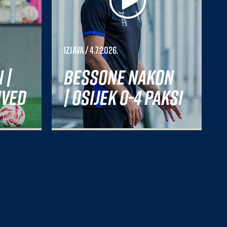
Izjava
/ 4.7.2026.
 |
Bessone nakon
nved
| Osijek 0-4 Paksi