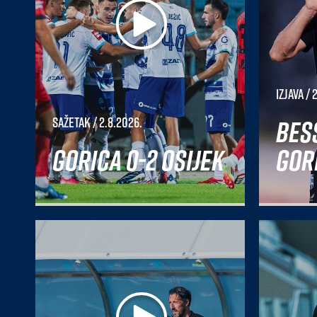
Izjava
/ 
Bes
Sažetak
/ 2.8.2026.
Gorica 0-2 Osijek
Gori