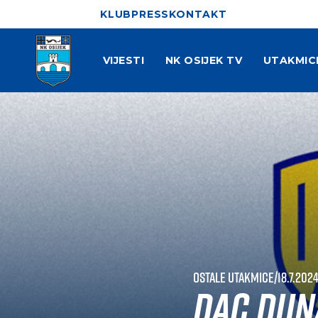
KLUB
PRESS
KONTAKT
VIJESTI
NK OSIJEK TV
UTAKMIC
Ostale utakmice
|
18.7.2024
DAC Duna