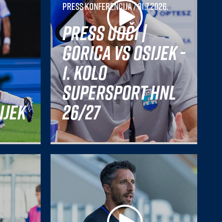
Press konferencija
/ 31.7.2026.
Press uoči |
Gorica vs Osijek -
1. kolo
SuperSport HNL
ijek
26/27