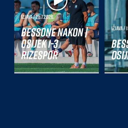
Izjava
/ 25.7.2026.
Bessone nakon |
Izjava
/ 1
Osijek 1-3
Bes
Rizespor
Osij