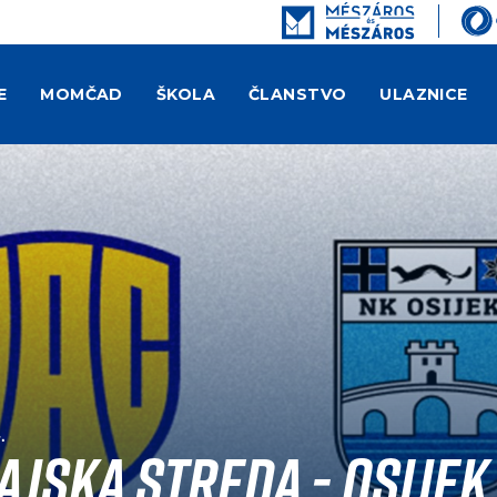
E
MOMČAD
ŠKOLA
ČLANSTVO
ULAZNICE
.
jska Streda - Osijek