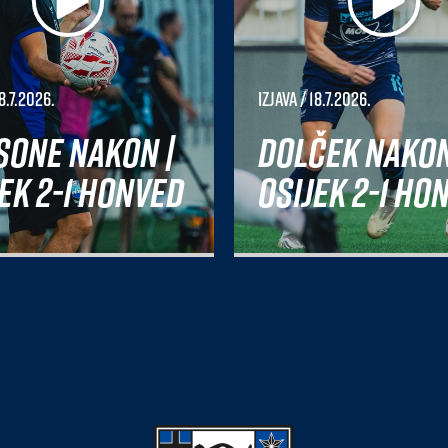
8.7.2026.
Izjava
/ 18.7.2026.
sone nakon |
Dolček nakon
ek 2-1 Honved
Osijek 2-1 Ho