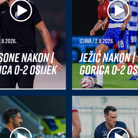
2.8.2026.
Izjava
/ 2.8.2026.
sone nakon |
Ježić nakon |
ca 0-2 Osijek
Gorica 0-2 Os