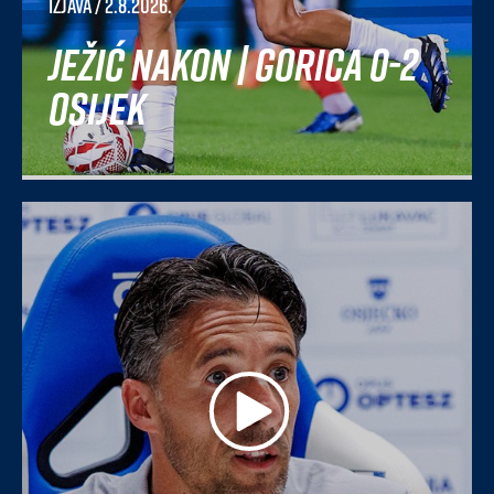
Izjava
/ 2.8.2026.
Ježić nakon | Gorica 0-2
Osijek