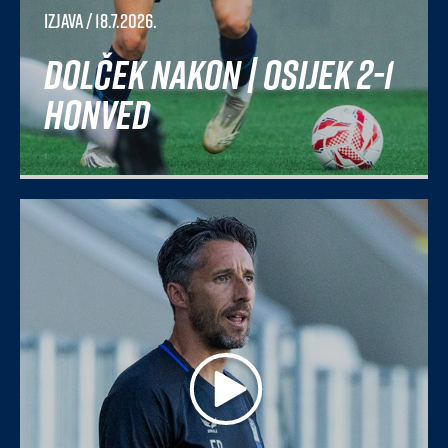
Izjava
/ 18.7.2026.
Dolček nakon | Osijek 2-1
Honved