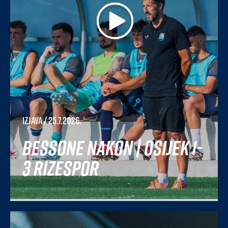
Izjava
/ 25.7.2026.
Bessone nakon | Osijek 1-
3 Rizespor