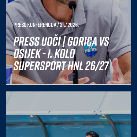
Press konferencija
/ 31.7.2026.
Press uoči | Gorica vs
Osijek - 1. kolo
SuperSport HNL 26/27