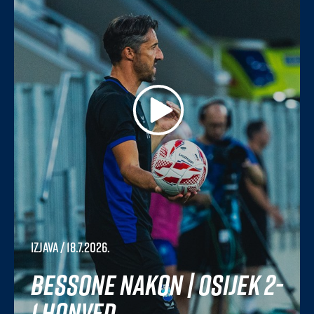
Izjava
/ 18.7.2026.
Bessone nakon | Osijek 2-
1 Honved